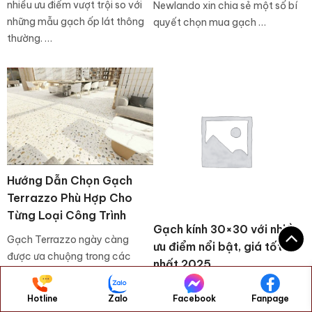
nhiều ưu điểm vượt trội so với
Newlando xin chia sẻ một số bí
những mẫu gạch ốp lát thông
quyết chọn mua gạch …
thường. …
Hướng Dẫn Chọn Gạch
Terrazzo Phù Hợp Cho
Từng Loại Công Trình
Gạch kính 30×30 với nhiều
Gạch Terrazzo ngày càng
ưu điểm nổi bật, giá tốt
được ưa chuộng trong các
nhất 2025
công trình xây dựng nhờ độ
Gạch kính 30×30 là sản phẩm
bền cao, tính thẩm mỹ và khả
Hotline
Zalo
Facebook
Fanpage
gạch trang trí đang được ứng
năng ứng dụng linh hoạt. Tuy