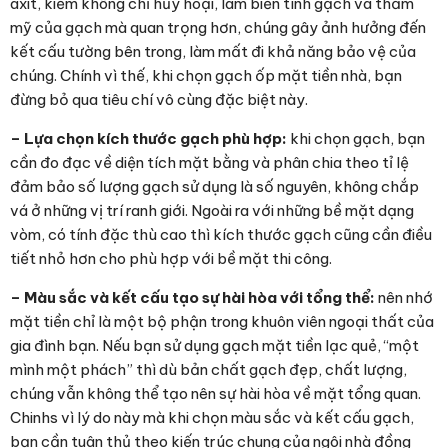
axit, kiềm không chỉ hủy hoại, làm biến tính gạch và thẩm
mỹ của gạch mà quan trọng hơn, chúng gây ảnh hưởng đến
kết cấu tường bên trong, làm mất đi khả năng bảo vệ của
chúng. Chính vì thế, khi chọn gạch ốp mặt tiền nhà, bạn
đừng bỏ qua tiêu chí vô cùng đặc biệt này.
– Lựa chọn kích thước gạch phù hợp:
khi chọn gạch, bạn
cần đo đạc về diện tích mặt bằng và phân chia theo tỉ lệ
đảm bảo số lượng gạch sử dụng là số nguyên, không chắp
vá ở những vị trí ranh giới. Ngoài ra với những bề mặt dạng
vòm, có tính đặc thù cao thì kích thước gạch cũng cần điều
tiết nhỏ hơn cho phù hợp với bề mặt thi công.
– Màu sắc và kết cấu tạo sự hài hòa với tổng thể:
nên nhớ
mặt tiền chỉ là một bộ phận trong khuôn viên ngoại thất của
gia đình bạn. Nếu bạn sử dụng gạch mặt tiền lạc quẻ, “một
mình một phách” thì dù bản chất gạch đẹp, chất lượng,
chúng vẫn không thể tạo nên sự hài hòa về mặt tổng quan.
Chinhs vì lý do này mà khi chọn màu sắc và kết cấu gạch,
bạn cần tuân thủ theo kiến trúc chung của ngôi nhà đồng