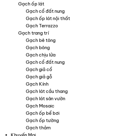
Gạch ốp lát
Gạch cổ đất nung
Gạch ốp lát nội thất
Gạch Terrazzo
Gạch trang trí
Gạch bê tông
Gạch bông
Gạch chịu lửa
Gạch cổ đất nung
Gạch giả cổ
Gạch giả gỗ
Gạch Kính
Gạch lát cầu thang
Gạch lát sân vườn
Gạch Mosaic
Gạch ốp bể bơi
Gạch ốp tường
Gạch thảm
Khuyến Mại