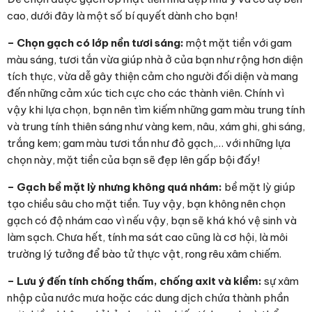
cao, dưới đây là một số bí quyết dành cho bạn!
– Chọn gạch có lớp nền tươi sáng:
một mặt tiền với gam
màu sáng, tươi tắn vừa giúp nhà ở của bạn như rộng hơn diện
tích thực, vừa dễ gây thiện cảm cho người đối diện và mang
đến những cảm xúc tich cực cho các thành viên. Chính vì
vậy khi lựa chọn, bạn nên tìm kiếm những gam màu trung tính
và trung tính thiên sáng như vàng kem, nâu, xám ghi, ghi sáng,
trắng kem; gam màu tươi tắn như đỏ gạch,… với những lựa
chọn này, mặt tiền của bạn sẽ đẹp lên gấp bội đấy!
– Gạch bề mặt lỳ nhưng không quá nhám:
bề mặt lỳ giúp
tạo chiều sâu cho mặt tiền. Tuy vậy, bạn không nên chọn
gạch có độ nhám cao vì nếu vậy, bạn sẽ khá khó vệ sinh và
làm sạch. Chưa hết, tính ma sát cao cũng là cơ hội, là môi
trường lý tưởng để bào tử thực vật, rong rêu xâm chiếm.
– Lưu ý đến tính chống thấm, chống axit và kiềm:
sự xâm
nhập của nước mưa hoặc các dung dịch chứa thành phần