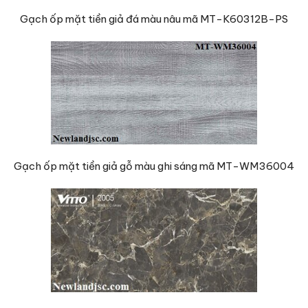
Gạch ốp mặt tiền giả đá màu nâu mã MT-K60312B-PS
Gạch ốp mặt tiền giả gỗ màu ghi sáng mã MT-WM36004