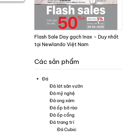
Flash Sale Day gạch Inax – Duy nhất
tại Newlando Việt Nam
Các sản phẩm
Đá
Đá lát sân vườn
Đá mỹ nghệ
Đá ong xám
Đá ốp bờ rào
Đá ốp cổng
Đá trang trí
Đá Cubic