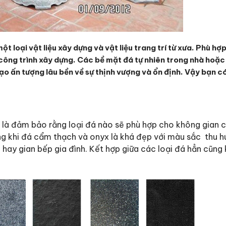
t loại vật liệu xây dựng và vật liệu trang trí từ xưa. Phù hợp
c công trình xây dựng. Các bề mặt đá tự nhiên trong nhà hoặ
ạo ấn tượng lâu bền về sự thịnh vượng và ổn định. Vậy bạn c
 là đảm bảo rằng loại đá nào sẽ phù hợp cho không gian c
g khi đá cẩm thạch và onyx là khá đẹp với màu sắc thu hú
hay gian bếp gia đình. Kết hợp giữa các loại đá hẳn cũng