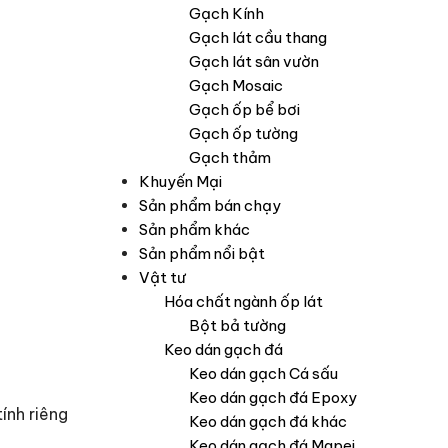
Gạch Kính
Gạch lát cầu thang
Gạch lát sân vườn
Gạch Mosaic
Gạch ốp bể bơi
Gạch ốp tường
Gạch thảm
Khuyến Mại
Sản phẩm bán chạy
Sản phẩm khác
Sản phẩm nổi bật
Vật tư
Hóa chất ngành ốp lát
Bột bả tường
Keo dán gạch đá
Keo dán gạch Cá sấu
Keo dán gạch đá Epoxy
ính riêng
Keo dán gạch đá khác
Keo dán gạch đá Mapei