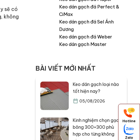
Keo dán gạch đá Perfect &
ày sẽ có
CiMax
g, không
Keo dán gạch đá Sel Ánh
Dương
Keo dán gạch đá Weber
Keo dán gạch Master
BÀI VIẾT MỚI NHẤT
Keo dán gạch loại nào
tốt hiện nay?
05/08/2026
Kinh nghiệm chọn gạch
Hotline
bông 300×300 phù
hợp cho từng không
Zalo