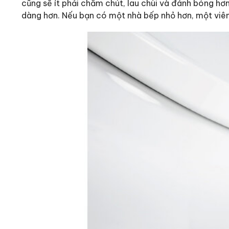
cũng sẽ ít phải chăm chút, lau chùi và đánh bóng hơn
dàng hơn. Nếu bạn có một nhà bếp nhỏ hơn, một viên