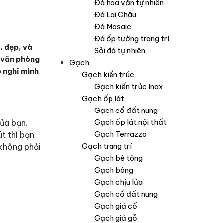
Đá hoa văn tự nhiên
Đá Lai Châu
Đá Mosaic
Đá ốp tường trang trí
, đẹp, và
Sỏi đá tự nhiên
c văn phòng
Gạch
ó nghĩ mình
Gạch kiến trúc
Gạch kiến trúc Inax
Gạch ốp lát
Gạch cổ đất nung
Gạch ốp lát nội thất
ủa bạn.
Gạch Terrazzo
t thì bạn
Gạch trang trí
 không phải
Gạch bê tông
Gạch bông
Gạch chịu lửa
Gạch cổ đất nung
Gạch giả cổ
Gạch giả gỗ