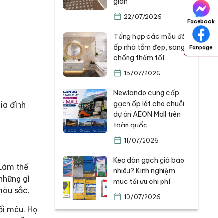
gian
22/07/2026
Facebook
Tổng hợp các mẫu đá
ốp nhà tắm đẹp, sang,
Fanpage
chống thấm tốt
15/07/2026
Newlando cung cấp
gạch ốp lát cho chuỗi
ia đình
dự án AEON Mall trên
toàn quốc
11/07/2026
Keo dán gạch giá bao
 Làm thế
nhiêu? Kinh nghiệm
những gì
mua tối ưu chi phí
màu sắc.
10/07/2026
ổi màu. Họ